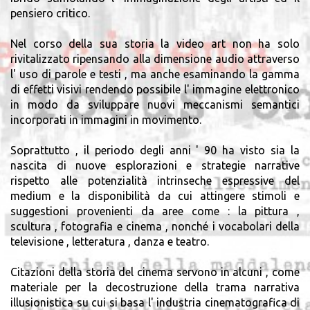
pensiero critico.
Nel corso della sua storia la video art non ha solo
rivitalizzato ripensando alla dimensione audio attraverso
l' uso di parole e testi , ma anche esaminando la gamma
di effetti visivi rendendo possibile l' immagine elettronico
in modo da sviluppare nuovi meccanismi semantici
incorporati in immagini in movimento.
Soprattutto , il periodo degli anni ' 90 ha visto sia la
nascita di nuove esplorazioni e strategie narrative
rispetto alle potenzialità intrinseche espressive del
medium e la disponibilità da cui attingere stimoli e
suggestioni provenienti da aree come : la pittura ,
scultura , fotografia e cinema , nonché i vocabolari della
televisione , letteratura , danza e teatro.
Citazioni della storia del cinema servono in alcuni , come
materiale per la decostruzione della trama narrativa
illusionistica su cui si basa l' industria cinematografica di